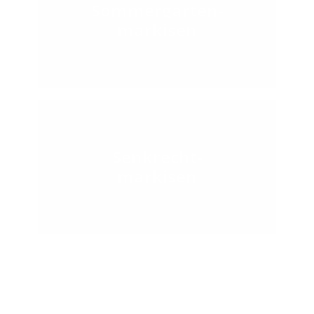
Sommergarten-
markisen
Senkrecht-
markisen
Halb- und
Vollkassettenmarkisen