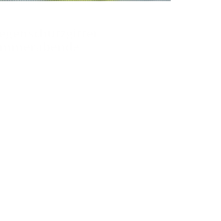
rmöglichen Ihnen unbeschwerte
genehme Seiten. Fliegen, Wespen, Stechmücken
nen die Freude am Wohnen trüben.
rtigten
Fliegengittern
für Ihre Fenster und
egen Insekten.
ne Mückenstiche und sorgen für angenehme
sere
Fliegengitter
ermöglichen ungestörten
nz ohne lästige Wespen.
nnen Sie unsere passgenauen Fliegengitter