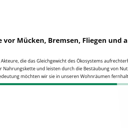
Entdecken Sie die Vorteile unserer
m
Sie unbeschwerte Sommermomente
e vor Mücken, Bremsen, Fliegen und 
 Akteure, die das Gleichgewicht des Ökosystems aufrechterh
er Nahrungskette und leisten durch die Bestäubung von Nut
Bedeutung möchten wir sie in unseren Wohnräumen fernhal